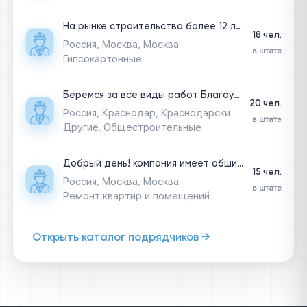
На рынке строительства более 12 лет. профессионально занимаемся кровельными, отделочными, бетонными работами
18 чел.
Россия, Москва, Москва
в штате
Гипсокартонные
Беремся за все виды работ Благоустройства Бетонирование Земляные работы Кровля Каменная кладка И тд
20 чел.
Россия, Краснодар, Краснодарский край
в штате
Другие. Общестроительные
Добрый день! компания имеет обширный опыт реализации крупных жилых комплексов от квартир white Box вместе с инженерными системами, комплексной отделкой паркингов до шоурумов премиальных ЖК. также проектирование, создание рендеров. данная юрлицо является новым, открыто в 2026-м году.
15 чел.
Россия, Москва, Москва
в штате
Ремонт квартир и помещений
Открыть каталог подрядчиков →