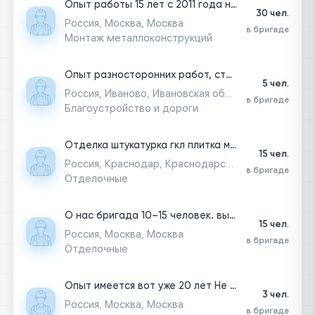
Опыт работы 15 лет с 2011 года на рынке строительства,в отделке ,монолитные работы,электрика,сварочные работы,опыт большой,бригады есть свои временем проверенные
30 чел.
Россия, Москва, Москва
в бригаде
Монтаж металлоконструкций
Опыт разносторонних работ, строим дом с нуля , делаем благоустройство и т.д!
5 чел.
Россия, Иваново, Ивановская область
в бригаде
Благоустройство и дороги
Отделка штукатурка гкл плитка малярка мокрый и вентилируемый фасад
15 чел.
Россия, Краснодар, Краснодарский край
в бригаде
Отделочные
О нас бригада 10–15 человек. выполняем полный комплекс строительных, ремонтных и отделочных работ любой сложности. работаем с квартирами, частными домами, коттеджами, дачами, офисами и коммерческими помещениями. основные направления: - ремонт квартир и домов под ключ; - малярные работы; - плиточные работы; - штукатурка и шпаклевка; - поклейка обоев; - укладка ламината, кварцвинила и других напольных покрытий; - монтаж гипсокартонных конструкций; - сантехнические работы; - электромонтажные работы; - демонтажные работы. при необходимости оперативно формируем бригаду под любой объект и привлекаем специалистов практически по всем строительным направлениям. работаем качественно, соблюдаем сроки и ответственно подходим к каждому заказу.
15 чел.
Россия, Москва, Москва
в бригаде
Отделочные
Опыт имеется вот уже 20 лет Не стоим на месте изучаем, рассчитываем делаем.
3 чел.
Россия, Москва, Москва
в бригаде