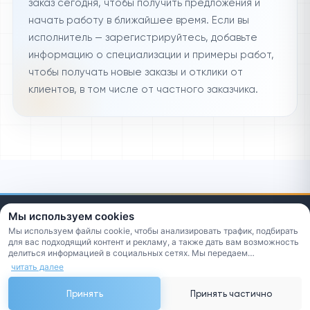
заказ сегодня, чтобы получить предложения и
начать работу в ближайшее время. Если вы
исполнитель — зарегистрируйтесь, добавьте
информацию о специализации и примеры работ,
чтобы получать новые заказы и отклики от
клиентов, в том числе от частного заказчика.
Мы используем cookies
Мы используем файлы cookie, чтобы анализировать трафик, подбирать
для вас подходящий контент и рекламу, а также дать вам возможность
делиться информацией в социальных сетях. Мы передаем
информацию о ваших действиях на сайте в обезличенном виде нашим
читать далее
2026 © Все права защищены
партнерам: социальным сетям и компаниям, занимающимся рекламой
и веб-аналитикой.
Новости
Блог
Частые вопросы
О компании
Принять
Принять частично
Пользовательское
соглашение
Обратная связь