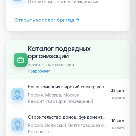
Отопительные и вентиляционные
Открыть каталог бригад →
Каталог подрядных
организаций
строительные компании
Подробнее
Наша компания широкий спектр услуг в сфере капитального строительства, богатый опыт в монтаже сетей , высотные работы, фасадные работы, отделочные работы, а также малоэтажное строительство ( в полном комплексе) от котлована до монтажа мебели, на высоком уровне выполним отделку дома квартиры, построим дом, коттедж, баню, гараж. Специалисты с высоким опытом, каждый в своей зоне ответственности опытный мастер, прораб, инженер ПТО. архитектор. Обращайтесь и получите качество на высоком уровне, выполним в обусловленный срок, выезд и смета бесплатно, наши цены приятно Вас удивят.
35 чел.
Россия, Москва, Москва
в штате
Ремонт квартир и помещений
Строительство домов, фундаментов, фасадов под ключ
10 чел.
Россия, Волжский, Волгоградская область
в штате
Бетонные