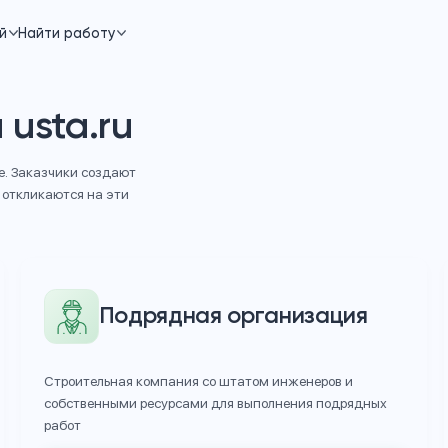
строителей
Найти работу
ь
на
usta.ru
аркетплейсе. Заказчики создают
сполнители откликаются на эти
Подрядная органи