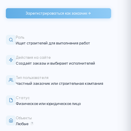
еров и
Частный заказчик или строительна
я подрядных
ищет бригаду или подрядчика для 
своём объекте
чик
Зарегистрироваться как 
Роль
Ищет строителей для выполне
 прямого
Действия на сайте
Создаёт заказы и выбирает 
Тип пользователя
Частный заказчик или строи