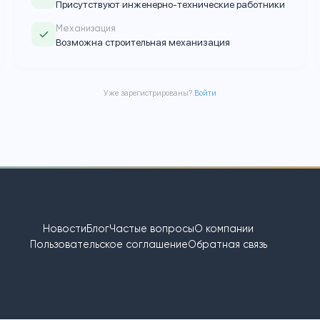
Объекты
Любые
?
Взаимодействие
B2B / B2C / B2G
?
ИТР
Присутствуют инженерно-техническ
отники
Механизация
Возможна строительная механизац
Уже зарегистрированы?
Войти