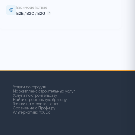
Статус
Физическое или юридическое
Объекты
Любые
?
ие работники
Взаимодействие
B2B / B2C / B2G
?
ия