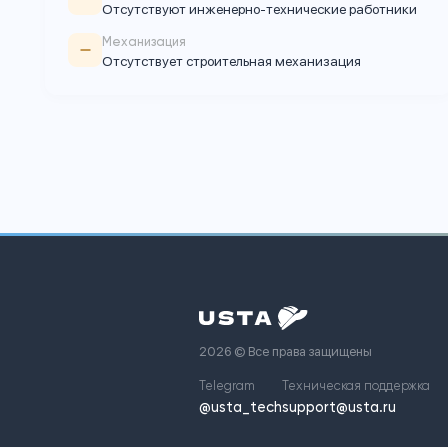
Объекты
Любые
?
Взаимодействие
B2B / B2C / B2G
?
ИТР
Отсутствуют инженерно-технические раб
Механизация
Отсутствует строительная механизация