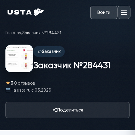
Войти
Главная
/
Заказчик №284431
Заказчик
Заказчик №284431
0
·
0
отзывов
На usta.ru с
05.2026
Поделиться