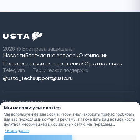
2026 © Все права защищены
Новости
Блог
Частые вопросы
О компании
Пользовательское
соглашение
Обратная связь
Telegram
Техническая поддержка
@usta_tech
support@usta.ru
Услуги по городам
Мы используем cookies
Маркетплейс строительных услуг
Услуги по строительству
Мы используем файлы cookie, чтобы анализировать трафик, подбирать
Найти строительную бригаду
для вас подходящий контент и рекламу, а также дать вам возможность
Заявки на строительство
делиться информацией в социальных сетях. Мы передаем
Чем usta.ru отличается
информацию о ваших действиях на сайте в обезличенном виде нашим
читать далее
Стройка или сервис заданий
партнерам: социальным сетям и компаниям, занимающимся рекламой
и веб-аналитикой.