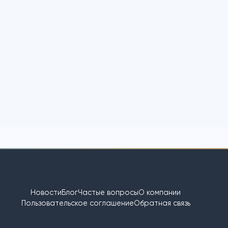
зчика нет опубликованных заказов в поиске исполнителя.
ы
Пока нет выполненных заказов
оявятся заказы после завершения работ на usta.ru.