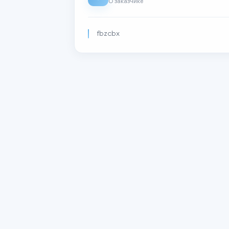
Описание
О заказчике
fbzcbx
Актуальные заказы