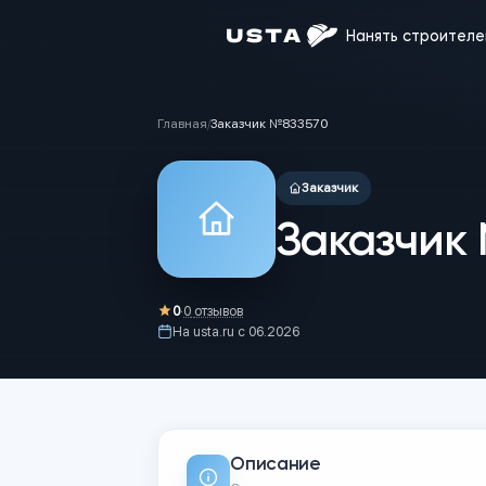
Нанять 
Главная
/
Заказчик №833570
Заказчик
Заказ
0
·
0
отзывов
На usta.ru с
06.2026