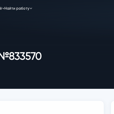
строителей
Найти работу
чик №833570