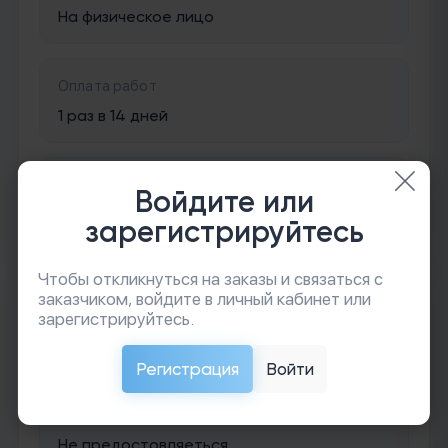
На физическое лицо
Оплата работ
1 раз в 14 дней
Авансирование
Войдите или
Обсуждаемо
зарегистрируйтесь
Чтобы откликнуться на заказы и связаться с
заказчиком, войдите в личный кабинет или
Условия работы
зарегистрируйтесь.
Условия выполнения работ
Регистрация
Войти
Проживание
Не предостовляеться