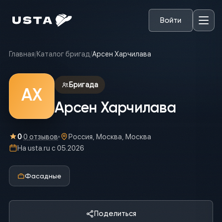
Войти
Главная
/
Каталог бригад
/
Арсен Харчилава
Бригада
АХ
Арсен Харчилава
0
·
0
отзывов
Россия, Москва, Москва
На usta.ru с
05.2026
Фасадные
Поделиться