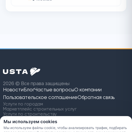
2026 © Все права защищены
Новости
Блог
Частые вопросы
О компании
Пользовательское
соглашение
Обратная связь
Услуги по городам
Маркетплейс строительных услуг
Услуги по строительству
Найти строительную бригаду
Мы используем cookies
Заявки на строительство
Мы используем файлы cookie, чтобы анализировать трафик, подбирать
Сравнение с Профи.ру