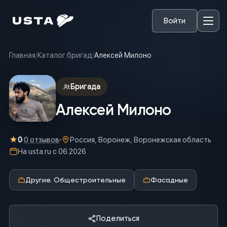
Войти
Главная
/
Каталог бригад
/
Алексей Милоно
Бригада
Алексей Милоно
0
·
0
отзывов
Россия, Воронеж, Воронежская область
На usta.ru с
06.2026
Другие. Общестроительные
Фасадные
Поделиться