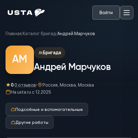
Войти
Главная
/
Каталог бригад
/
Андрей Марчуков
Бригада
АМ
Андрей Марчуков
0
·
0
отзывов
Россия, Москва, Москва
На usta.ru с
12.2025
Подсобные и вспомогательные
Другие работы