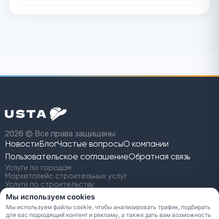
2026 © Все права защищены
Новости
Блог
Частые вопросы
О компании
Пользовательское
соглашение
Обратная связь
Услуги по городам
Маркетплейс строительных услуг
Услуги по строительству
Найти строительную бригаду
Мы используем cookies
Заявки на строительство
Мы используем файлы cookie, чтобы анализировать трафик, подбирать
Сравнение с Профи.ру
для вас подходящий контент и рекламу, а также дать вам возможность
Альтернатива YouDo