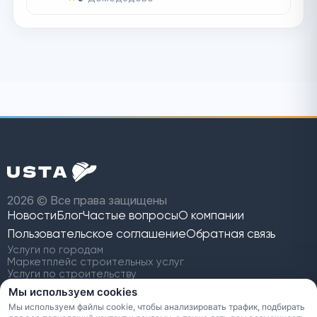
2026 © Все права защищены
Новости
Блог
Частые вопросы
О компании
Пользовательское
соглашение
Обратная связь
Услуги по городам
Маркетплейс строительных услуг
Услуги по строительству
Найти строительную бригаду
Мы используем cookies
Заявки на строительство
Мы используем файлы cookie, чтобы анализировать трафик, подбирать
Сравнение с Профи.ру