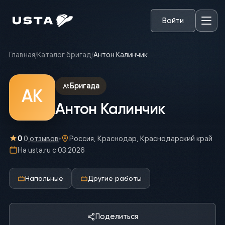
Войти
Главная
/
Каталог бригад
/
Антон Калинчик
Бригада
АК
Антон Калинчик
0
·
0
отзывов
Россия, Краснодар, Краснодарский край
На usta.ru с
03.2026
Напольные
Другие работы
Поделиться